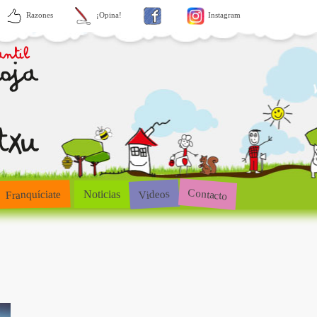
Razones
¡Opina!
Instagram
Contacto
Videos
Franquíciate
Noticias