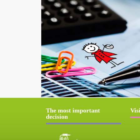
The most important
Vis
decision