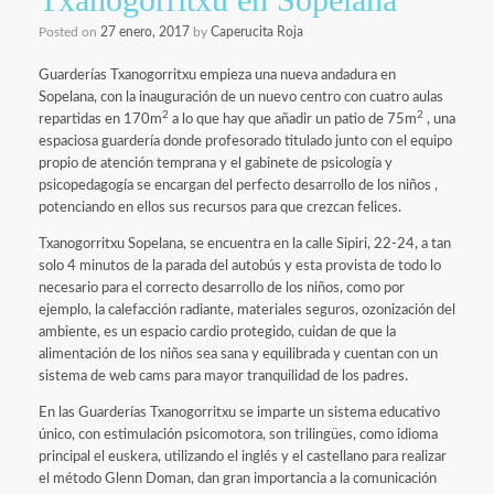
Posted on
27 enero, 2017
by
Caperucita Roja
Guarderías Txanogorritxu empieza una nueva andadura en
Sopelana, con la inauguración de un nuevo centro con cuatro aulas
2
2
repartidas en 170m
a lo que hay que añadir un patio de 75m
, una
espaciosa guardería donde profesorado titulado junto con el equipo
propio de atención temprana y el gabinete de psicología y
psicopedagogía se encargan del perfecto desarrollo de los niños ,
potenciando en ellos sus recursos para que crezcan felices.
Txanogorritxu Sopelana, se encuentra en la calle Sipiri, 22-24, a tan
solo 4 minutos de la parada del autobús y esta provista de todo lo
necesario para el correcto desarrollo de los niños, como por
ejemplo, la calefacción radiante, materiales seguros, ozonización del
ambiente, es un espacio cardio protegido, cuidan de que la
alimentación de los niños sea sana y equilibrada y cuentan con un
sistema de web cams para mayor tranquilidad de los padres.
En las Guarderías Txanogorritxu se imparte un sistema educativo
único, con estimulación psicomotora, son trilingües, como idioma
principal el euskera, utilizando el inglés y el castellano para realizar
el método Glenn Doman, dan gran importancia a la comunicación