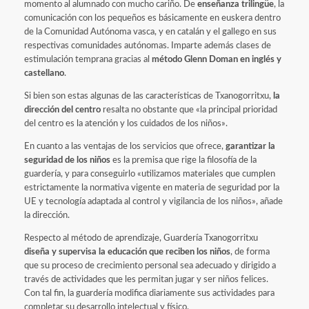
momento al alumnado con mucho cariño. De
enseñanza trilingüe
, la
comunicación con los pequeños es básicamente en euskera dentro
de la Comunidad Autónoma vasca, y en catalán y el gallego en sus
respectivas comunidades autónomas. Imparte además clases de
estimulación temprana gracias al
método Glenn Doman en inglés y
castellano
.
Si bien son estas algunas de las características de Txanogorritxu,
la
dirección del centro
resalta no obstante que «la principal prioridad
del centro es la atención y los cuidados de los niños».
En cuanto a las ventajas de los servicios que ofrece,
garantizar la
seguridad de los niños
es la premisa que rige la filosofía de la
guardería, y para conseguirlo «utilizamos materiales que cumplen
estrictamente la normativa vigente en materia de seguridad por la
UE y tecnología adaptada al control y vigilancia de los niños», añade
la dirección.
Respecto al método de aprendizaje, Guardería Txanogorritxu
diseña y supervisa la educación que reciben los niños
, de forma
que su proceso de crecimiento personal sea adecuado y dirigido a
través de actividades que les permitan jugar y ser niños felices.
Con tal fin, la guardería modifica diariamente sus actividades para
completar su desarrollo intelectual y físico.