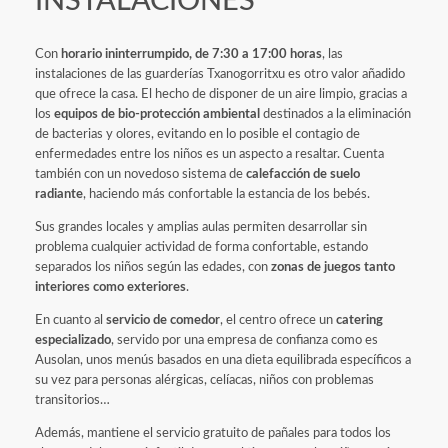
INSTALACIONES
Con
horario ininterrumpido, de 7:30 a 17:00 horas
, las
instalaciones de las guarderías Txanogorritxu es otro valor añadido
que ofrece la casa. El hecho de disponer de un aire limpio, gracias a
los
equipos de bio-protección ambiental
destinados a la eliminación
de bacterias y olores, evitando en lo posible el contagio de
enfermedades entre los niños es un aspecto a resaltar. Cuenta
también con un novedoso sistema de
calefacción de suelo
radiante
, haciendo más confortable la estancia de los bebés.
Sus grandes locales y amplias aulas permiten desarrollar sin
problema cualquier actividad de forma confortable, estando
separados los niños según las edades, con
zonas de juegos tanto
interiores como exteriores
.
En cuanto al
servicio de comedor
, el centro ofrece un
catering
especializado
, servido por una empresa de confianza como es
Ausolan, unos menús basados en una dieta equilibrada específicos a
su vez para personas alérgicas, celíacas, niños con problemas
transitorios…
Además, mantiene el servicio gratuito de pañales para todos los