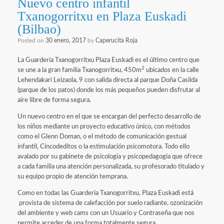
Nuevo centro infantil
Txanogorritxu en Plaza Euskadi
(Bilbao)
Posted on
30 enero, 2017
by
Caperucita Roja
La Guardería Txanogorritxu Plaza Euskadi es el último centro que
2
se une a la gran familia Txanogorritxu, 450m
ubicados en la calle
Lehendakari Leizaola, 9 con salida directa al parque Doña Casilda
(parque de los patos) donde los más pequeños pueden disfrutar al
aire libre de forma segura.
Un nuevo centro en el que se encargan del perfecto desarrollo de
los niños mediante un proyecto educativo único, con métodos
como el Glenn Doman, o el método de comunicación gestual
infantil, Cincodeditos o la estimulación psicomotora. Todo ello
avalado por su gabinete de psicología y psicopedagogía que ofrece
a cada familia una atención personalizada, su profesorado titulado y
su equipo propio de atención temprana.
Como en todas las Guardería Txanogorritxu, Plaza Euskadi está
provista de sistema de calefacción por suelo radiante, ozonización
del ambiente y web cams con un Usuario y Contraseña que nos
permite acceder de una forma totalmente segura.