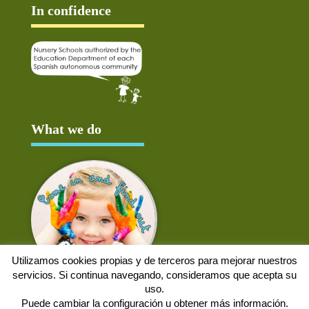
In confidence
What we do
Utilizamos cookies propias y de terceros para mejorar nuestros
servicios. Si continua navegando, consideramos que acepta su
uso.
Puede cambiar la configuración u obtener más información.
Aviso Legal
Política de cookies
Protección de datos
Solicitud de baja