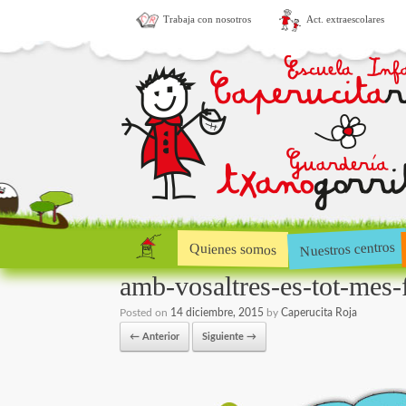
Trabaja con nosotros
Act. extraescolares
Nuestros centros
Quienes somos
amb-vosaltres-es-tot-mes-f
Posted on
14 diciembre, 2015
by
Caperucita Roja
← Anterior
Siguiente →