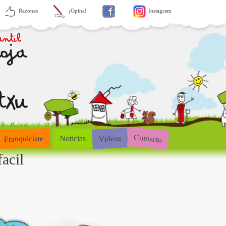
Razones
¡Opina!
Instagram
Contacto
Videos
Franquíciate
Noticias
acil