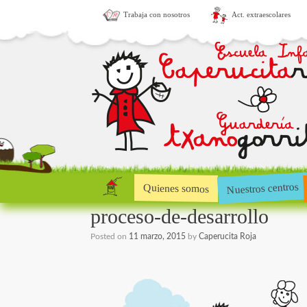
Trabaja con nosotros
Act. extraescolares
Nuestros centros
Quienes somos
proceso-de-desarrollo
Posted on
11 marzo, 2015
by
Caperucita Roja