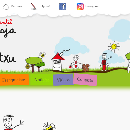
Razones
¡Opina!
Instagram
Contacto
Videos
Franquíciate
Noticias