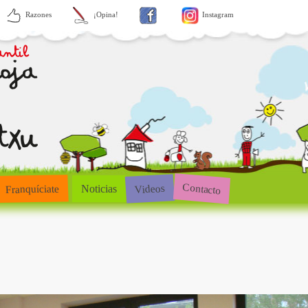
Razones
¡Opina!
Instagram
Contacto
Videos
Franquíciate
Noticias