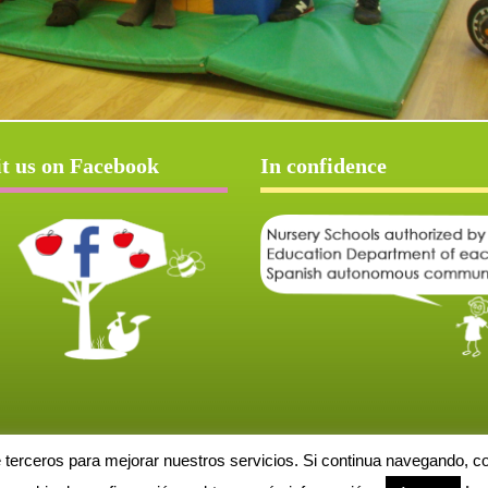
it us on Facebook
In confidence
e terceros para mejorar nuestros servicios. Si continua navegando, 
Aviso Legal
Política de cookies
Protección de datos
Solicitud de baja