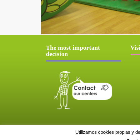
The most important
Vis
decision
Utilizamos cookies propias y d