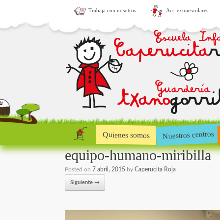
Trabaja con nosotros
Act. extraescolares
Nuestros centros
Quienes somos
equipo-humano-miribilla
Posted on
7 abril, 2015
by
Caperucita Roja
Siguiente →