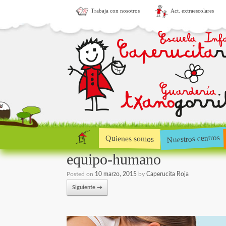
Trabaja con nosotros
Act. extraescolares
Nuestros centros
Quienes somos
equipo-humano
Posted on
10 marzo, 2015
by
Caperucita Roja
Siguiente →