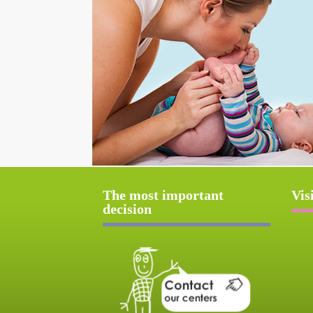
The most important
Vis
decision