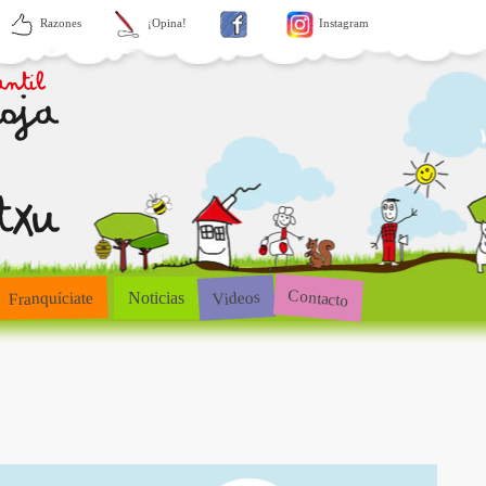
Razones
¡Opina!
Instagram
Contacto
Videos
Franquíciate
Noticias