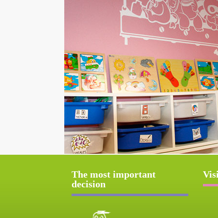
The most important
Vis
decision