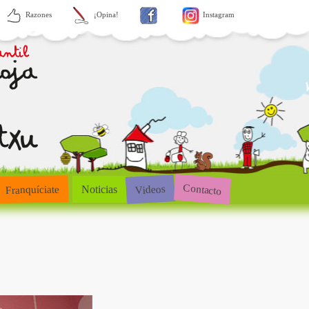
Razones
¡Opina!
Instagram
Contacto
Videos
Franquíciate
Noticias