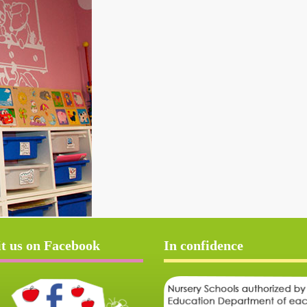
it us on Facebook
In confidence