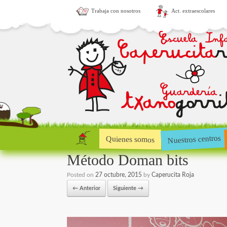
Trabaja con nosotros
Act. extraescolares
Nuestros centros
Quienes somos
Método Doman bits
Posted on
27 octubre, 2015
by
Caperucita Roja
← Anterior
Siguiente →