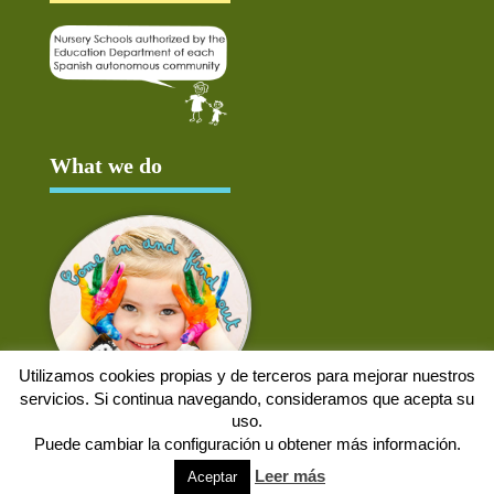
What we do
Utilizamos cookies propias y de terceros para mejorar nuestros
servicios. Si continua navegando, consideramos que acepta su
uso.
Puede cambiar la configuración u obtener más información.
Aviso Legal
Política de cookies
Protección de datos
Solicitud de baja
Leer más
Aceptar
Web desarrollada por
Alpex Digital