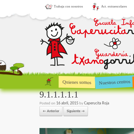
Trabaja con nosotros
Act. extraescolares
Nuestros centros
Quienes somos
9.1.1.1.1.1
Posted on
16 abril, 2015
by
Caperucita Roja
← Anterior
Siguiente →