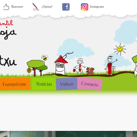
Razones
¡Opina!
Instagram
Contacto
Videos
Franquíciate
Noticias