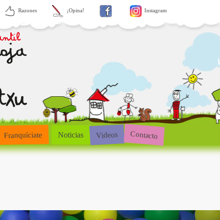
Razones
¡Opina!
Instagram
Contacto
Videos
Franquíciate
Noticias