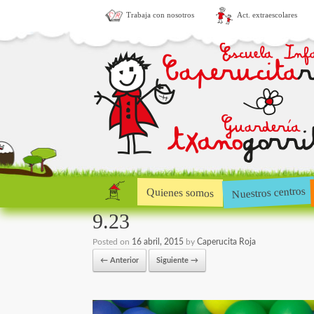
Trabaja con nosotros
Act. extraescolares
Nuestros centros
Quienes somos
9.23
Posted on
16 abril, 2015
by
Caperucita Roja
← Anterior
Siguiente →