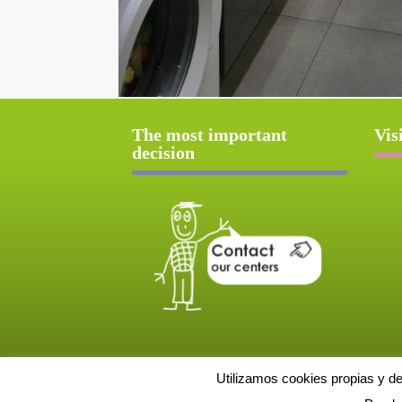
The most important
Vis
decision
Utilizamos cookies propias y d