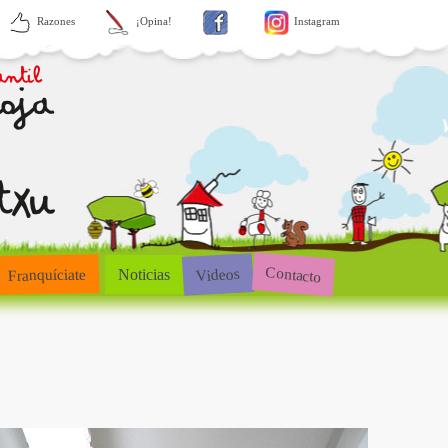
Razones
¡Opina!
Instagram
Contacto
Videos
Franquíciate
Noticias