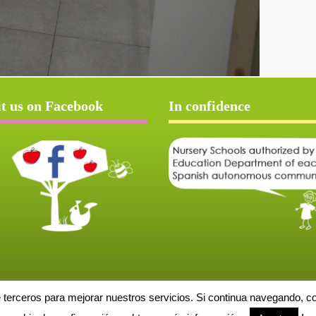
it us on Facebook
In confidence
e terceros para mejorar nuestros servicios. Si continua navegando, 
Aviso Legal
Política de cookies
Protección de datos
Solicitud de baja