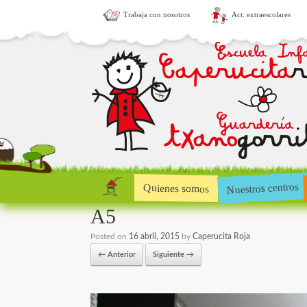
Trabaja con nosotros
Act. extraescolares
Nuestros centros
Quienes somos
A5
Posted on
16 abril, 2015
by
Caperucita Roja
← Anterior
Siguiente →