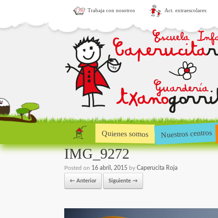
Trabaja con nosotros
Act. extraescolares
Nuestros centros
Quienes somos
IMG_9272
Posted on
16 abril, 2015
by
Caperucita Roja
← Anterior
Siguiente →