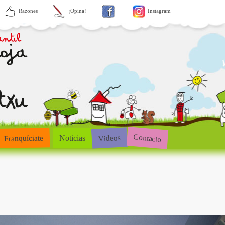
Razones
¡Opina!
Instagram
Contacto
Videos
Franquíciate
Noticias