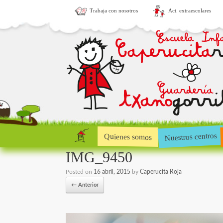
Trabaja con nosotros
Act. extraescolares
Nuestros centros
Quienes somos
IMG_9450
Posted on
16 abril, 2015
by
Caperucita Roja
← Anterior