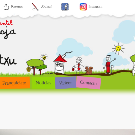
Razones
¡Opina!
Instagram
Contacto
Videos
Franquíciate
Noticias