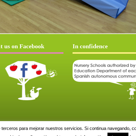
it us on Facebook
In confidence
e terceros para mejorar nuestros servicios. Si continua navegando, 
Aviso Legal
Política de cookies
Protección de datos
Solicitud de baja