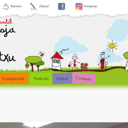
Razones
¡Opina!
Instagram
Contacto
Videos
Franquíciate
Noticias