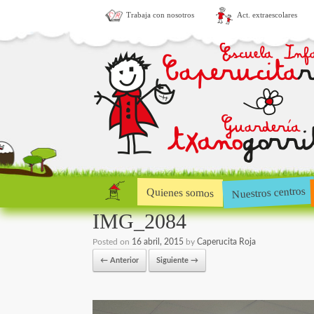
Trabaja con nosotros
Act. extraescolares
Nuestros centros
Quienes somos
IMG_2084
Posted on
16 abril, 2015
by
Caperucita Roja
← Anterior
Siguiente →