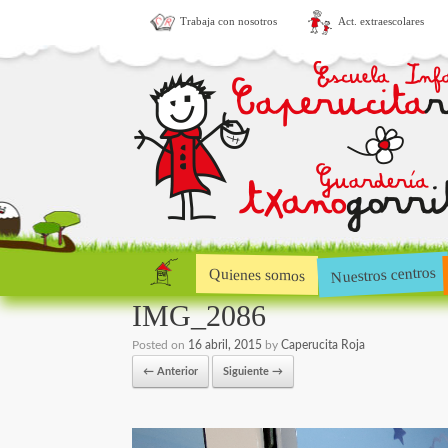
Trabaja con nosotros
Act. extraescolares
Nuestros centros
Quienes somos
IMG_2086
Posted on
16 abril, 2015
by
Caperucita Roja
← Anterior
Siguiente →