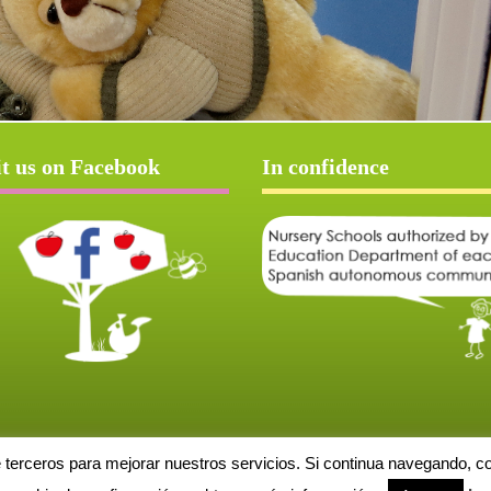
it us on Facebook
In confidence
e terceros para mejorar nuestros servicios. Si continua navegando, 
Aviso Legal
Política de cookies
Protección de datos
Solicitud de baja