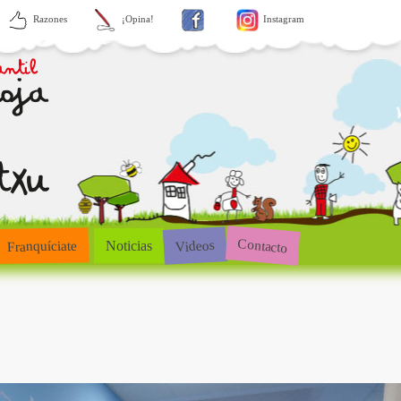
Razones
¡Opina!
Instagram
Contacto
Videos
Franquíciate
Noticias