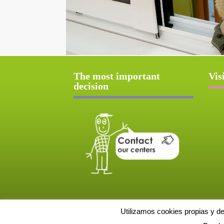
The most important
Vis
decision
Utilizamos cookies propias y d