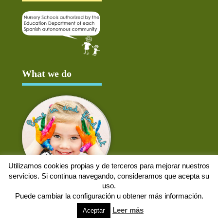
What we do
Utilizamos cookies propias y de terceros para mejorar nuestros
servicios. Si continua navegando, consideramos que acepta su
uso.
Puede cambiar la configuración u obtener más información.
Aviso Legal
Política de cookies
Protección de datos
Solicitud de baja
Leer más
Aceptar
Web desarrollada por
Alpex Digital