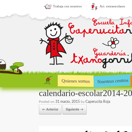
Trabaja con nosotros
Act. extraescolares
Nuestros centros
Quienes somos
calendario-escolar2014-2
Posted on
31 marzo, 2015
by
Caperucita Roja
← Anterior
Siguiente →