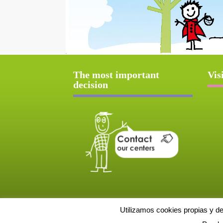
The most important
Vis
decision
Utilizamos cookies propias y d