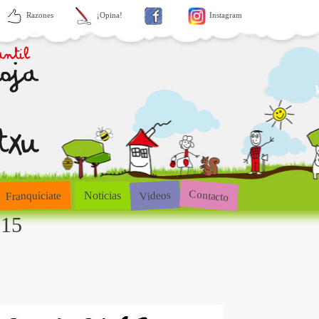
Razones
¡Opina!
Instagram
Contacto
Videos
Franquíciate
Noticias
015