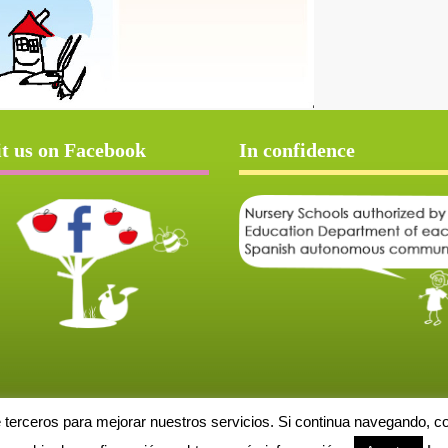
it us on Facebook
In confidence
e terceros para mejorar nuestros servicios. Si continua navegando, 
Aviso Legal
Política de cookies
Protección de datos
Solicitud de baja