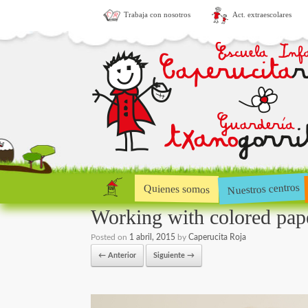
Trabaja con nosotros
Act. extraescolares
Nuestros centros
Quienes somos
Working with colored pap
Posted on
1 abril, 2015
by
Caperucita Roja
← Anterior
Siguiente →