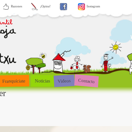
Razones
¡Opina!
Instagram
Contacto
Videos
Franquíciate
Noticias
er