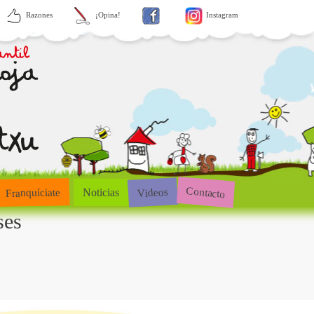
Razones
¡Opina!
Instagram
Contacto
Videos
Franquíciate
Noticias
ses