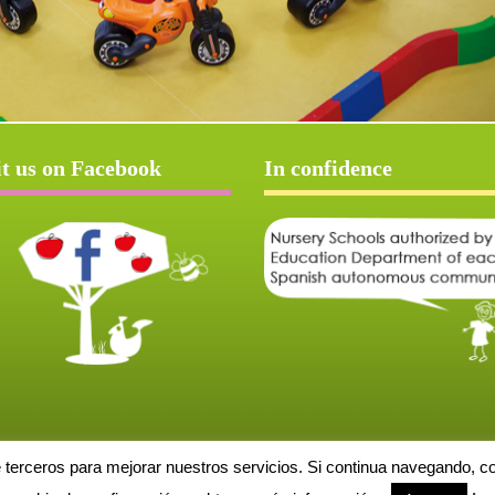
it us on Facebook
In confidence
e terceros para mejorar nuestros servicios. Si continua navegando, 
Aviso Legal
Política de cookies
Protección de datos
Solicitud de baja