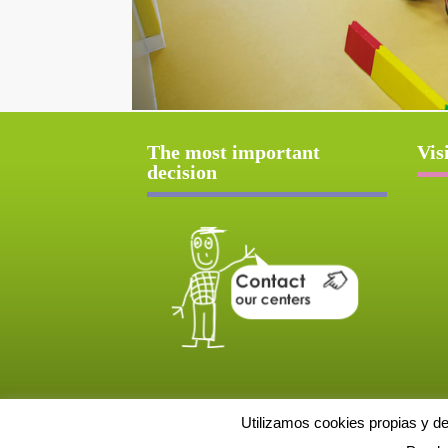
The most important
Vis
decision
Utilizamos cookies propias y d