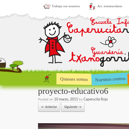
Trabaja con nosotros
Act. extraescolares
Nuestros centros
Quienes somos
proyecto-educativo6
Posted on
10 marzo, 2015
by
Caperucita Roja
← Anterior
Siguiente →