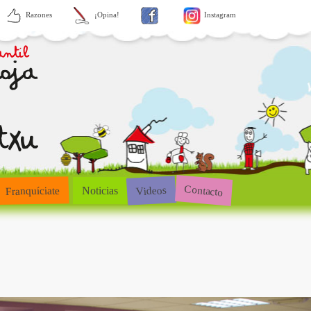
Razones
¡Opina!
Instagram
Contacto
Videos
Franquíciate
Noticias