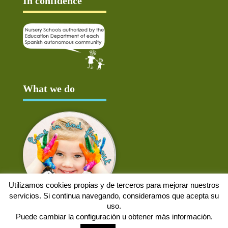
In confidence
What we do
Utilizamos cookies propias y de terceros para mejorar nuestros
servicios. Si continua navegando, consideramos que acepta su
uso.
Puede cambiar la configuración u obtener más información.
Aviso Legal
Política de cookies
Protección de datos
Solicitud de baja