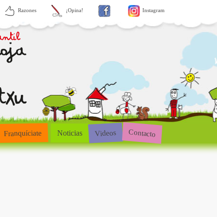
Razones
¡Opina!
Instagram
Contacto
Videos
Franquíciate
Noticias