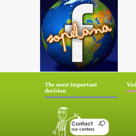
The most important
Vis
decision