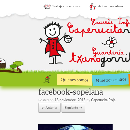
Trabaja con nosotros
Act. extraescolares
Nuestros centros
Quienes somos
facebook-sopelana
Posted on
13 noviembre, 2015
by
Caperucita Roja
← Anterior
Siguiente →