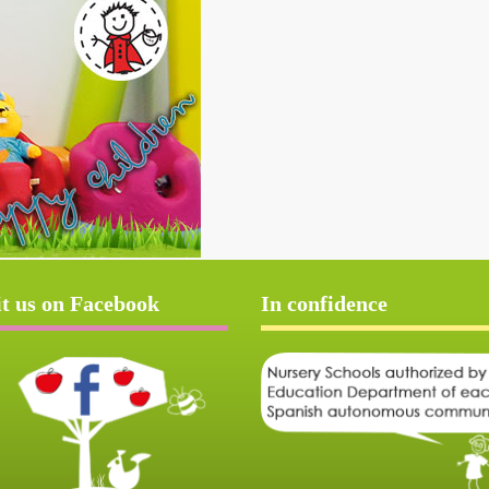
it us on Facebook
In confidence