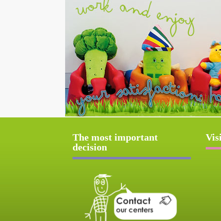
The most important
Vis
decision