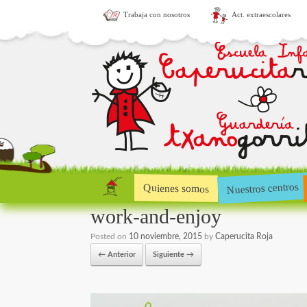
Trabaja con nosotros
Act. extraescolares
Nuestros centros
Quienes somos
work-and-enjoy
Posted on
10 noviembre, 2015
by
Caperucita Roja
← Anterior
Siguiente →