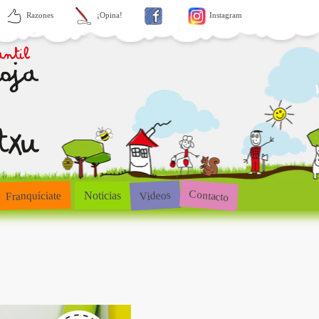
Razones
¡Opina!
Instagram
Contacto
Videos
Franquíciate
Noticias