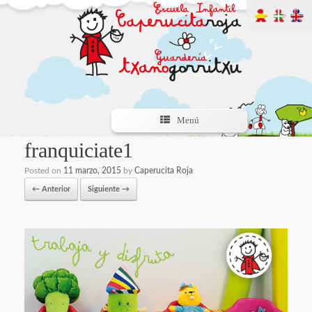
Menú
franquiciate1
Posted on
11 marzo, 2015
by
Caperucita Roja
← Anterior
Siguiente →