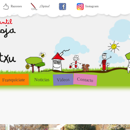
Razones
¡Opina!
Instagram
Contacto
Videos
Franquíciate
Noticias