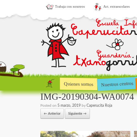
Trabaja con nosotros
Act. extraescolares
Nuestros centros
Quienes somos
IMG-20190304-WA0074
Posted on
5 marzo, 2019
by
Caperucita Roja
← Anterior
Siguiente →