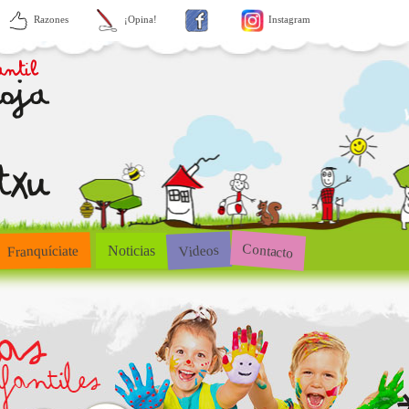
Razones
¡Opina!
Instagram
Contacto
Videos
Franquíciate
Noticias