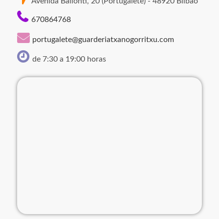
Avenida Ballonti, 20 (Portugalete) - 48920 Bilbao
670864768
portugalete@guarderiatxanogorritxu.com
de 7:30 a 19:00 horas