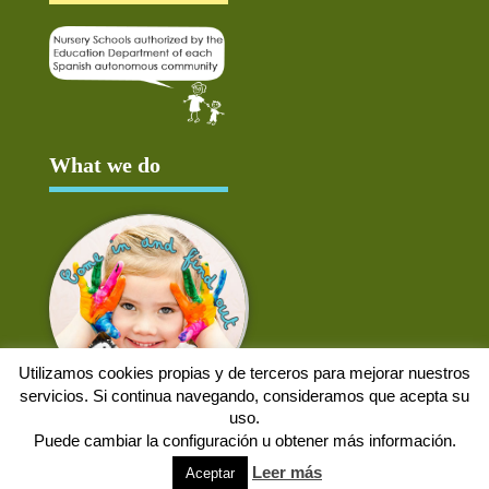
What we do
Utilizamos cookies propias y de terceros para mejorar nuestros
servicios. Si continua navegando, consideramos que acepta su
uso.
Puede cambiar la configuración u obtener más información.
Aviso Legal
Política de cookies
Protección de datos
Solicitud de baja
Leer más
Aceptar
Web desarrollada por
Alpex Digital