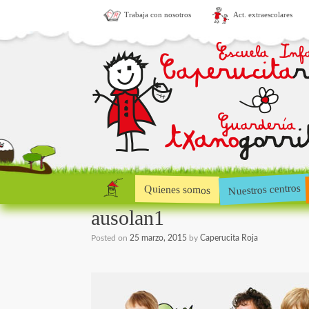
Trabaja con nosotros
Act. extraescolares
Nuestros centros
Quienes somos
ausolan1
Posted on
25 marzo, 2015
by
Caperucita Roja