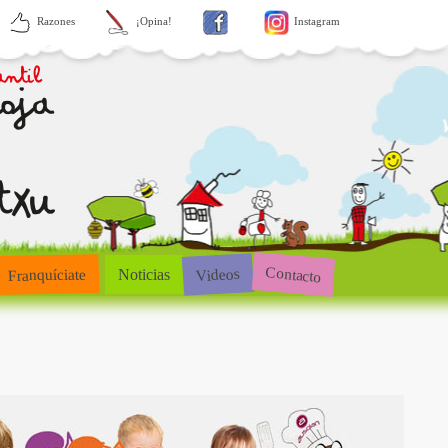
Razones
¡Opina!
Instagram
Contacto
Videos
Franquíciate
Noticias