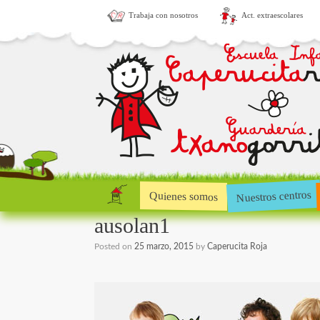
Trabaja con nosotros
Act. extraescolares
Nuestros centros
Quienes somos
ausolan1
Posted on
25 marzo, 2015
by
Caperucita Roja