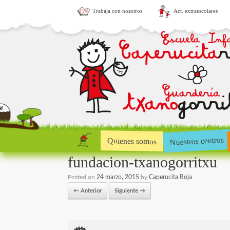
Trabaja con nosotros
Act. extraescolares
Nuestros centros
Quienes somos
fundacion-txanogorritxu
Posted on
24 marzo, 2015
by
Caperucita Roja
← Anterior
Siguiente →