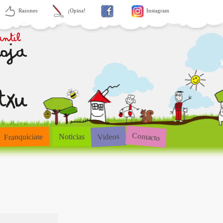
Razones
¡Opina!
Instagram
Contacto
Videos
Franquíciate
Noticias