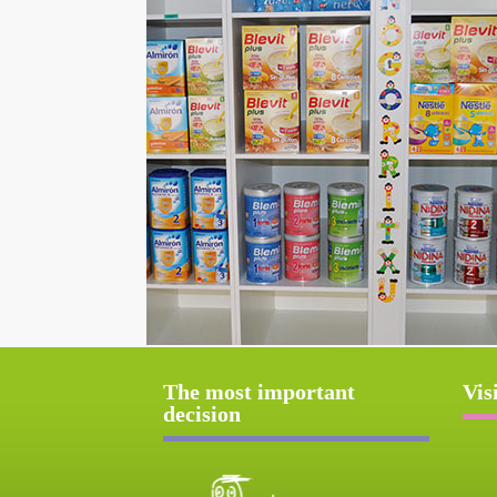
The most important
Vis
decision