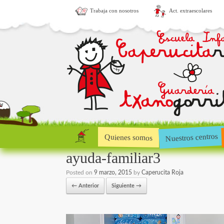
Trabaja con nosotros
Act. extraescolares
Nuestros centros
Quienes somos
ayuda-familiar3
Posted on
9 marzo, 2015
by
Caperucita Roja
← Anterior
Siguiente →