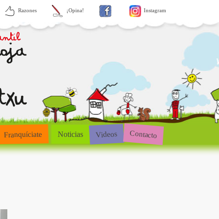
Razones
¡Opina!
Instagram
Contacto
Videos
Franquíciate
Noticias