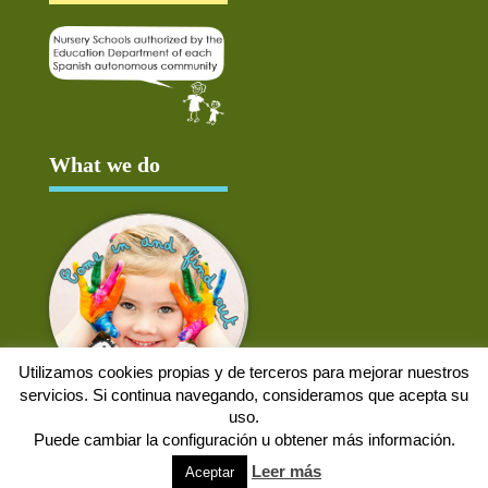
What we do
Utilizamos cookies propias y de terceros para mejorar nuestros
servicios. Si continua navegando, consideramos que acepta su
uso.
Puede cambiar la configuración u obtener más información.
Aviso Legal
Política de cookies
Protección de datos
Solicitud de baja
Leer más
Aceptar
Web desarrollada por
Alpex Digital