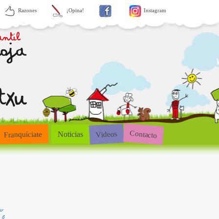
Razones
¡Opina!
Instagram
Contacto
Videos
Franquíciate
Noticias