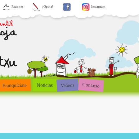
Razones
¡Opina!
Instagram
Contacto
Videos
Franquíciate
Noticias