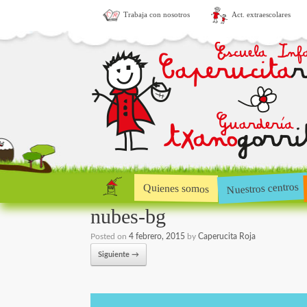
Trabaja con nosotros
Act. extraescolares
Nuestros centros
Quienes somos
nubes-bg
Posted on
4 febrero, 2015
by
Caperucita Roja
Siguiente →