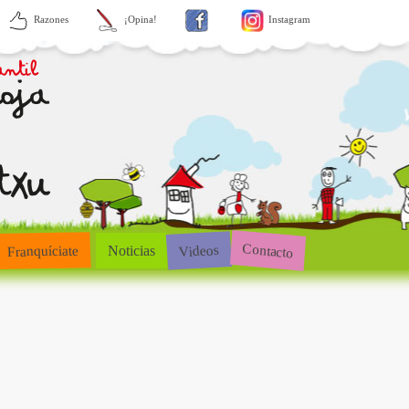
Razones
¡Opina!
Instagram
Contacto
Videos
Franquíciate
Noticias