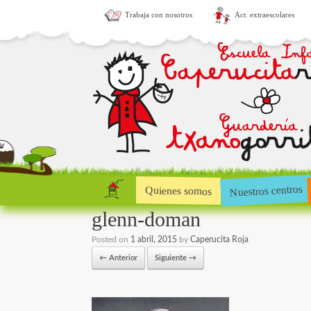
Trabaja con nosotros
Act. extraescolares
Nuestros centros
Quienes somos
glenn-doman
Posted on
1 abril, 2015
by
Caperucita Roja
← Anterior
Siguiente →