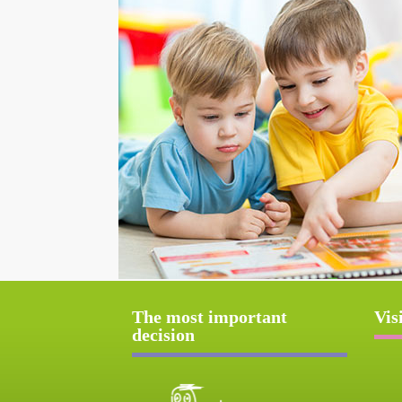
The most important
Vis
decision