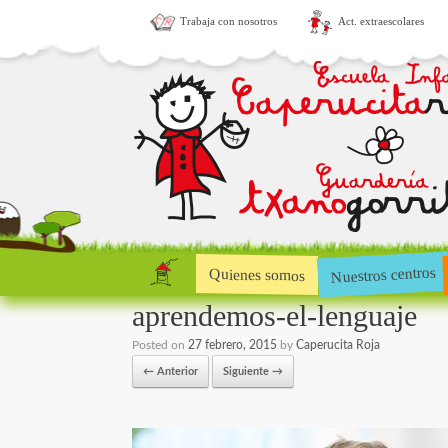
Trabaja con nosotros
Act. extraescolares
Nuestros centros
Quienes somos
aprendemos-el-lenguaje
Posted on
27 febrero, 2015
by
Caperucita Roja
← Anterior
Siguiente →