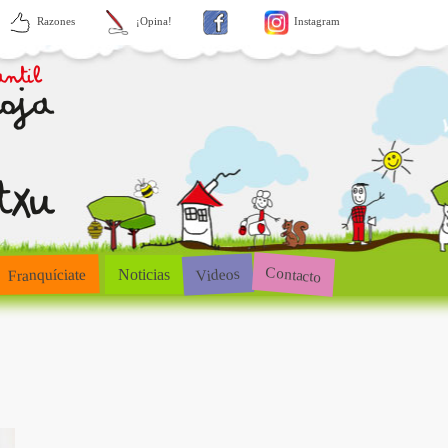
Razones
¡Opina!
Instagram
Contacto
Videos
Franquíciate
Noticias