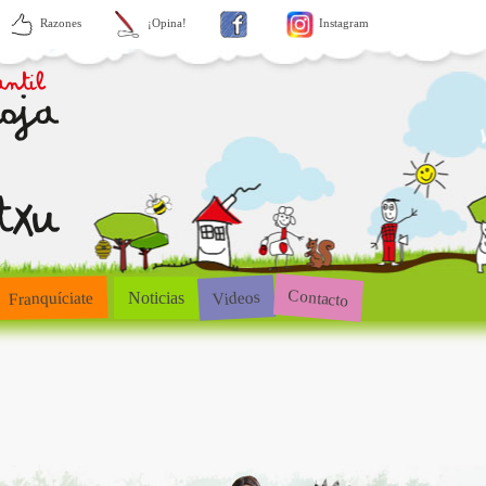
Razones
¡Opina!
Instagram
Contacto
Videos
Franquíciate
Noticias