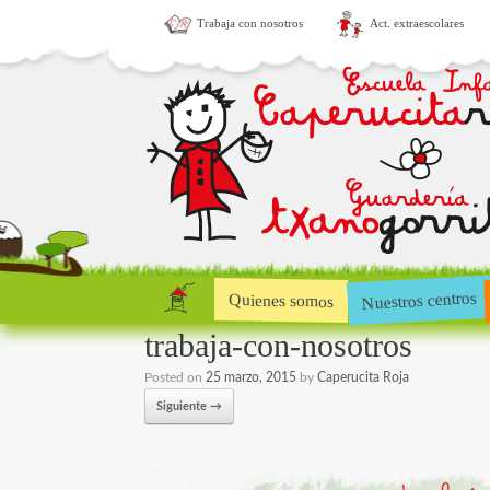
Trabaja con nosotros
Act. extraescolares
Nuestros centros
Quienes somos
trabaja-con-nosotros
Posted on
25 marzo, 2015
by
Caperucita Roja
Siguiente →