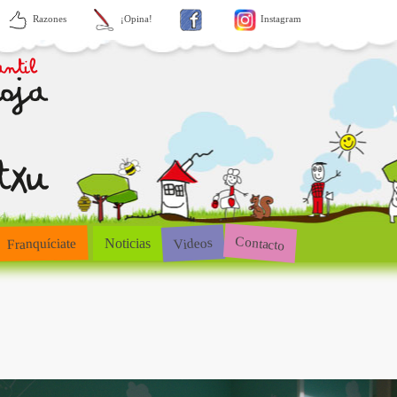
Razones
¡Opina!
Instagram
Contacto
Videos
Franquíciate
Noticias