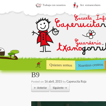
Trabaja con nosotros
Act. extraescolares
Nuestros centros
Quienes somos
B9
Posted on
16 abril, 2015
by
Caperucita Roja
← Anterior
Siguiente →