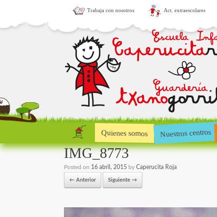
Trabaja con nosotros
Act. extraescolares
Nuestros centros
Quienes somos
IMG_8773
Posted on
16 abril, 2015
by
Caperucita Roja
← Anterior
Siguiente →