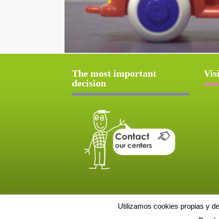
The most important
Vis
decision
Utilizamos cookies propias y d