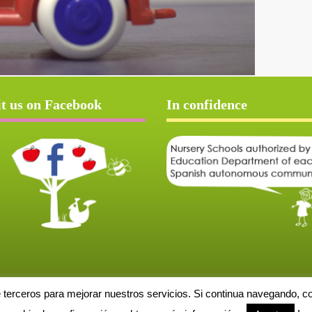
it us on Facebook
In confidence
e terceros para mejorar nuestros servicios. Si continua navegando, 
Aviso Legal
Política de cookies
Protección de datos
Solicitud de baja