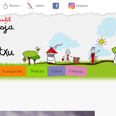
Razones
¡Opina!
Instagram
Contacto
Videos
Franquíciate
Noticias