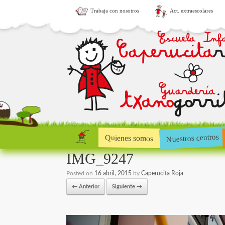
Trabaja con nosotros
Act. extraescolares
Nuestros centros
Quienes somos
IMG_9247
Posted on
16 abril, 2015
by
Caperucita Roja
← Anterior
Siguiente →