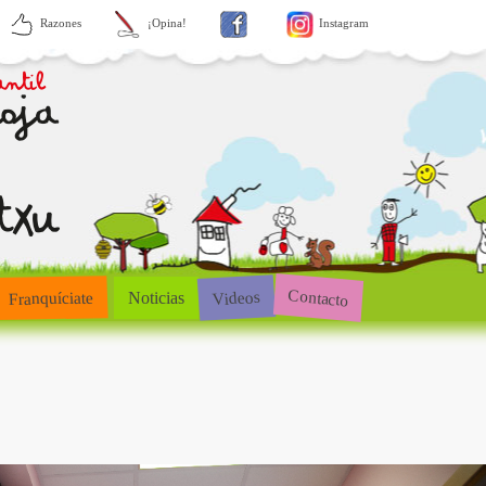
Razones
¡Opina!
Instagram
Contacto
Videos
Franquíciate
Noticias