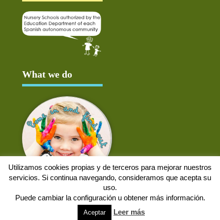
What we do
Utilizamos cookies propias y de terceros para mejorar nuestros
servicios. Si continua navegando, consideramos que acepta su
uso.
Puede cambiar la configuración u obtener más información.
Aviso Legal
Política de cookies
Protección de datos
Solicitud de baja
Leer más
Aceptar
Web desarrollada por
Alpex Digital