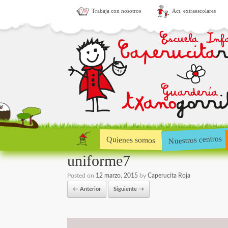
Trabaja con nosotros
Act. extraescolares
Nuestros centros
Quienes somos
uniforme7
Posted on
12 marzo, 2015
by
Caperucita Roja
← Anterior
Siguiente →