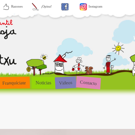
Razones
¡Opina!
Instagram
Contacto
Videos
Franquíciate
Noticias