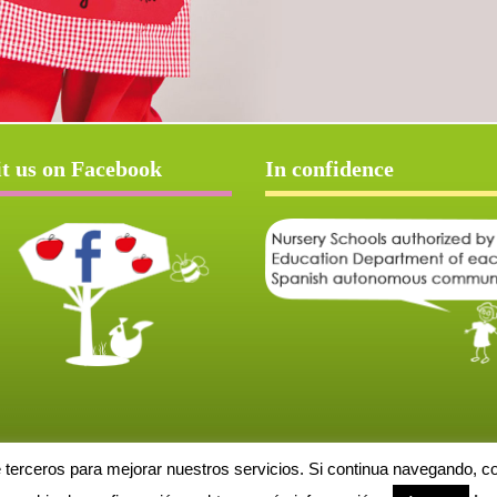
it us on Facebook
In confidence
e terceros para mejorar nuestros servicios. Si continua navegando, 
Aviso Legal
Política de cookies
Protección de datos
Solicitud de baja