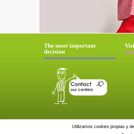
The most important
Vis
decision
Utilizamos cookies propias y d