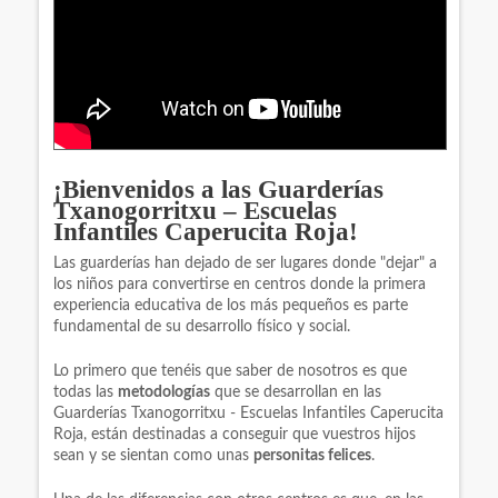
¡Bienvenidos a las Guarderías
Txanogorritxu – Escuelas
Infantiles Caperucita Roja!
Las guarderías han dejado de ser lugares donde "dejar" a
los niños para convertirse en centros donde la primera
experiencia educativa de los más pequeños es parte
fundamental de su desarrollo físico y social.
Lo primero que tenéis que saber de nosotros es que
todas las
metodologías
que se desarrollan en las
Guarderías Txanogorritxu - Escuelas Infantiles Caperucita
Roja, están destinadas a conseguir que vuestros hijos
sean y se sientan como unas
personitas felices
.