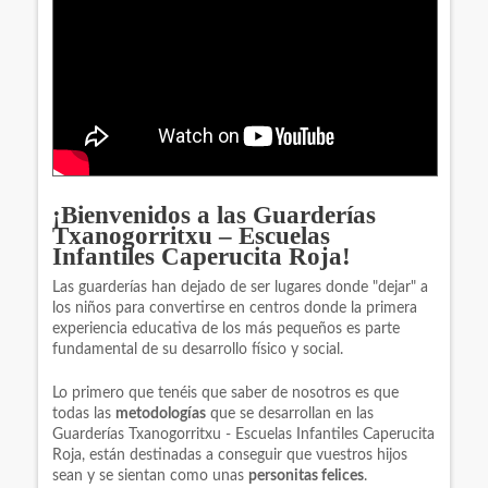
¡Bienvenidos a las Guarderías
Txanogorritxu – Escuelas
Infantiles Caperucita Roja!
Las guarderías han dejado de ser lugares donde "dejar" a
los niños para convertirse en centros donde la primera
experiencia educativa de los más pequeños es parte
fundamental de su desarrollo físico y social.
Lo primero que tenéis que saber de nosotros es que
todas las
metodologías
que se desarrollan en las
Guarderías Txanogorritxu - Escuelas Infantiles Caperucita
Roja, están destinadas a conseguir que vuestros hijos
sean y se sientan como unas
personitas felices
.