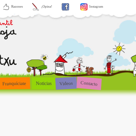
Razones
¡Opina!
Instagram
Contacto
Videos
Franquíciate
Noticias