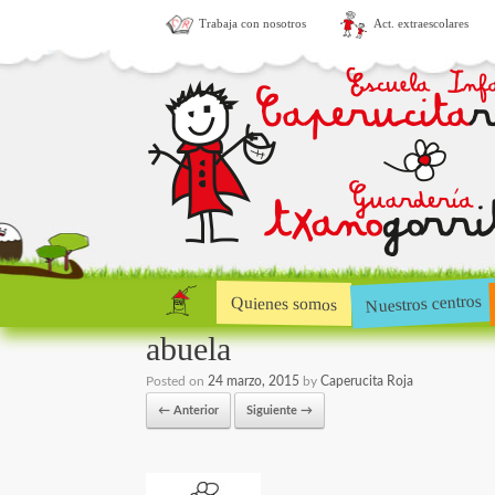
Trabaja con nosotros
Act. extraescolares
Nuestros centros
Quienes somos
abuela
Posted on
24 marzo, 2015
by
Caperucita Roja
← Anterior
Siguiente →