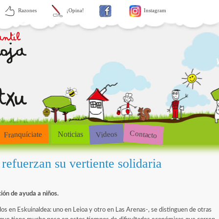
Razones
¡Opina!
Instagram
Contacto
Videos
Franquíciate
Noticias
refuerzan su vertiente solidaria
ión de ayuda a niños.
os en Eskuinaldea: uno en Leioa y otro en Las Arenas-, se distinguen de otras