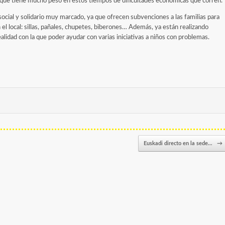
o que tiene mucho peso en estos tiempos de dificultades económicas que corren.
social y solidario muy marcado, ya que ofrecen subvenciones a las familias para
l local: sillas, pañales, chupetes, biberones… Además, ya están realizando
alidad con la que poder ayudar con varias iniciativas a niños con problemas.
Euskadi directo en la sede…
→