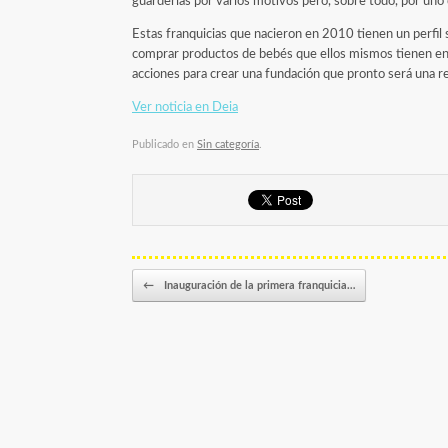
guarderías por varios motivos pero, sobre todo, por un
Estas franquicias que nacieron en 2010 tienen un perfil 
comprar productos de bebés que ellos mismos tienen en e
acciones para crear una fundación que pronto será una re
Ver noticia en Deia
Publicado en
Sin categoría
.
Navegador de artículos
←
Inauguración de la primera franquicia…