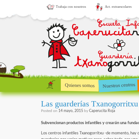
Trabaja con nosotros
Act. extraescolares
Nuestros centros
Quienes somos
Las guarderías Txanogorritxu 
Posted on
14 mayo, 2015
by
Caperucita Roja
Subvencionan productos infantiles y crearán una fundac
Los centros infantiles Txanogorritxu -de momento, hay d