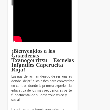
¡Bienvenidos a las
Guarderías
Txanogorritxu – Escuelas
Infantiles Caperucita
Roja!
Las guarderías han dejado de ser lugares
donde "dejar" a los niños para convertirse
en centros donde la primera experiencia
educativa de los más pequeños es parte
fundamental de su desarrollo físico y
social.
Lo primero que tenéis que saber de