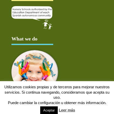
What we do
Utilizamos cookies propias y de terceros para mejorar nuestros
servicios. Si continua navegando, consideramos que acepta su
uso.
Puede cambiar la configuración u obtener más información.
Aviso Legal
Política de cookies
Protección de datos
Solicitud de baja
Leer más
Aceptar
Web desarrollada por
Alpex Digital