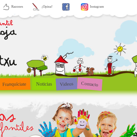
Razones
¡Opina!
Instagram
Contacto
Videos
Franquíciate
Noticias